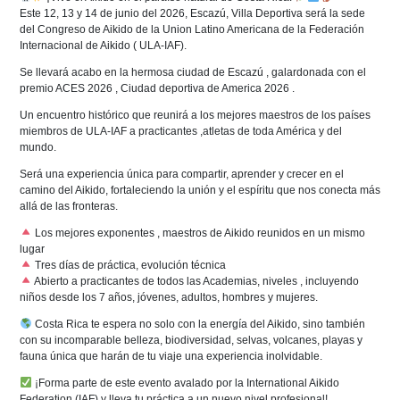
Este 12, 13 y 14 de junio del 2026, Escazú, Villa Deportiva será la sede
del Congreso de Aikido de la Union Latino Americana de la Federación
Internacional de Aikido ( ULA-IAF).
Se llevará acabo en la hermosa ciudad de Escazú , galardonada con el
premio ACES 2026 , Ciudad deportiva de America 2026 .
Un encuentro histórico que reunirá a los mejores maestros de los países
miembros de ULA-IAF a practicantes ,atletas de toda América y del
mundo.
Será una experiencia única para compartir, aprender y crecer en el
camino del Aikido, fortaleciendo la unión y el espíritu que nos conecta más
allá de las fronteras.
Los mejores exponentes , maestros de Aikido reunidos en un mismo
lugar
Tres días de práctica, evolución técnica
Abierto a practicantes de todos las Academias, niveles , incluyendo
niños desde los 7 años, jóvenes, adultos, hombres y mujeres.
Costa Rica te espera no solo con la energía del Aikido, sino también
con su incomparable belleza, biodiversidad, selvas, volcanes, playas y
fauna única que harán de tu viaje una experiencia inolvidable.
¡Forma parte de este evento avalado por la International Aikido
Federation (IAF) y lleva tu práctica a un nuevo nivel profesional!