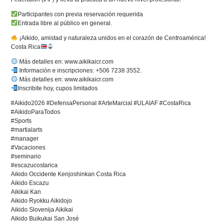
Participantes con previa reservación requerida
Entrada libre al público en general.
¡Aikido, amistad y naturaleza unidos en el corazón de Centroamérica!
Costa Rica
Más detalles en: www.aikikaicr.com
Información e inscripciones: +506 7238 3552.
Más detalles en: www.aikikaicr.com
Inscribite hoy, cupos limitados
#Aikido2026 #DefensaPersonal #ArteMarcial #ULAIAF #CostaRica
#AikidoParaTodos
#Sports
#martialarts
#manager
#Vacaciones
#seminario
#escazucostarica
Aikido Occidente Kenjoshinkan Costa Rica
Aikido Escazu
Aikikai Kan
Aikido Ryokku Aikidojo
Aikido Slovenija Aikikai
Aikido Buikukai San José